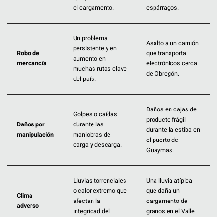
el cargamento.
espárragos.
Un problema
Asalto a un camión
persistente y en
Robo de
que transporta
aumento en
mercancía
electrónicos cerca
muchas rutas clave
de Obregón.
del país.
Daños en cajas de
Golpes o caídas
producto frágil
Daños por
durante las
durante la estiba en
manipulación
maniobras de
el puerto de
carga y descarga.
Guaymas.
Lluvias torrenciales
Una lluvia atípica
o calor extremo que
que daña un
Clima
afectan la
cargamento de
adverso
integridad del
granos en el Valle