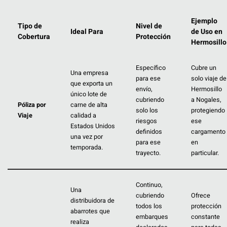
Ejemplo
Tipo de
Nivel de
Ideal Para
de Uso en
Cobertura
Protección
Hermosillo
Específico
Cubre un
Una empresa
para ese
solo viaje de
que exporta un
envío,
Hermosillo
único lote de
cubriendo
a Nogales,
Póliza por
carne de alta
solo los
protegiendo
Viaje
calidad a
riesgos
ese
Estados Unidos
definidos
cargamento
una vez por
para ese
en
temporada.
trayecto.
particular.
Continuo,
Una
cubriendo
Ofrece
distribuidora de
todos los
protección
abarrotes que
embarques
constante
realiza