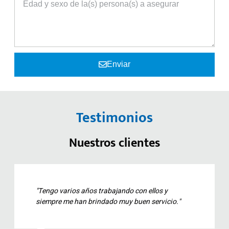
Enviar
Testimonios
Nuestros clientes
arios años trabajando con ellos y
"excelente em
me han brindado muy buen servicio."
excelente seg
muy recomen