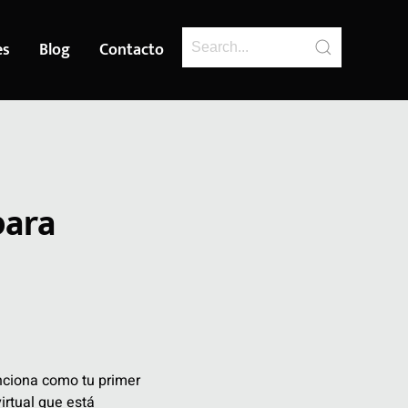
es
Blog
Contacto
para
nciona como tu primer
irtual que está