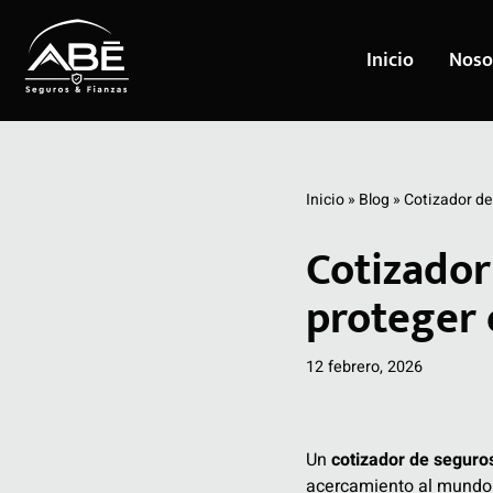
Inicio
Noso
Saltar
al
contenido
Inicio
»
Blog
»
Cotizador de 
Cotizador
proteger e
12 febrero, 2026
Un
cotizador de seguro
acercamiento al mundo d