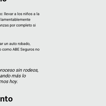
 llevar a los niños a la
lgo lamentablemente
anzas por completo si
zar un auto robado,
ado como ABE Seguros no
proceso sin rodeos,
uando más lo
emos hoy.
ento