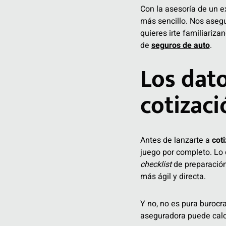
Con la asesoría de un e
más sencillo. Nos asegu
quieres irte familiariza
de
seguros de auto
.
Los dat
cotizaci
Antes de lanzarte a
cot
juego por completo. Lo 
checklist
de preparación
más ágil y directa.
Y no, no es pura burocr
aseguradora puede calcul