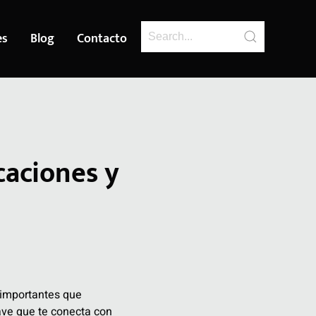
es
Blog
Contacto
caciones y
 importantes que
ave que te conecta con