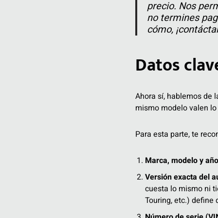
precio. Nos perm
no termines pag
cómo, ¡contácta
Datos clav
Ahora sí, hablemos de la
mismo modelo valen lo 
Para esta parte, te reco
Marca, modelo y año
Versión exacta del a
cuesta lo mismo ni t
Touring, etc.) define 
Número de serie (VI