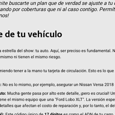
ite buscarte un plan que de verdad se ajuste a tu d
ando por coberturas que ni al caso contigo. Permí
nos!
e de tu vehículo
 estrella del show: tu auto. Aquí, ser preciso es fundamental. 
mismo ni tienen el mismo riesgo.
miendo tener a la mano tu tarjeta de circulación. Esto es lo que
:
No es lo mismo, por ejemplo, asegurar un Nissan Versa 2018 
uto:
Mucha gente pasa por alto este detalle, ¡pero es crucial! Un
iene el mismo equipo que una "Ford Lobo XLT". La versión espe
detalles que afectan el costo de reparación y, por lo tanto, el de
N):
Este código único de
17 dígitos
es como el ADN de tu carro. 