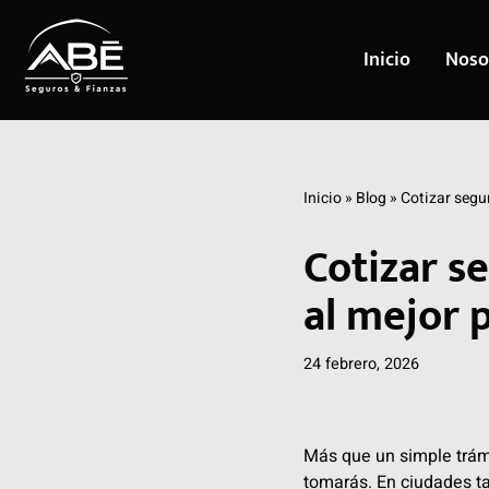
Inicio
Noso
Saltar
al
contenido
Inicio
»
Blog
»
Cotizar segu
Cotizar s
al mejor 
24 febrero, 2026
Más que un simple trámi
tomarás. En ciudades t