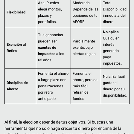
Alta. Puedes
Moderada.
Total.
elegir montos,
Depende de las
Disponibilidad
Flexibilidad
plazos y
opciones de tu
inmediata del
portafolios.
AFORE.
dinero.
No aplica
.
Tus ganancias
Cualquier
pueden ser
Parcialmente
Exención al
interés
exentas de
exento, bajo
Retiro
generado
impuestos
a los
ciertas reglas.
paga
65 años.
impuestos.
Fomenta el ahorro
Fomenta el
Nula. Es fácil
a largo plazo con
ahorro, pero es
Disciplina de
gastar el
penalizaciones
más fácil
Ahorro
dinero por su
por retiro
retirar los
disponibilidad.
anticipado.
fondos.
Al final, la elección depende de tus objetivos. Si buscas una
herramienta que no solo haga crecer tu dinero por encima de la