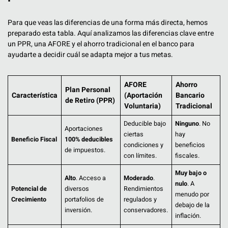
Para que veas las diferencias de una forma más directa, hemos
preparado esta tabla. Aquí analizamos las diferencias clave entre
un PPR, una AFORE y el ahorro tradicional en el banco para
ayudarte a decidir cuál se adapta mejor a tus metas.
AFORE
Ahorro
Plan Personal
Característica
(Aportación
Bancario
de Retiro (PPR)
Voluntaria)
Tradicional
Deducible bajo
Ninguno
. No
Aportaciones
ciertas
hay
Beneficio Fiscal
100% deducibles
condiciones y
beneficios
de impuestos.
con límites.
fiscales.
Muy bajo o
Alto
. Acceso a
Moderado
.
nulo
. A
Potencial de
diversos
Rendimientos
menudo por
Crecimiento
portafolios de
regulados y
debajo de la
inversión.
conservadores.
inflación.