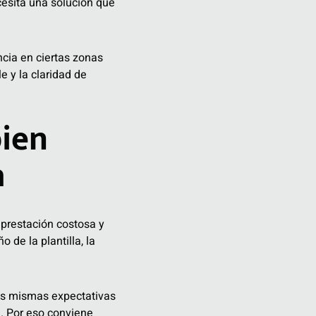
cesita una solución que
cia en ciertas zonas
le y la claridad de
bien
a
 prestación costosa y
de la plantilla, la
as mismas expectativas
a. Por eso conviene