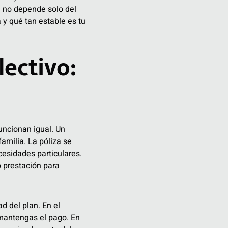
en no depende solo del
 y qué tan estable es tu
ectivo:
ncionan igual. Un
amilia. La póliza se
cesidades particulares.
 prestación para
d del plan. En el
 mantengas el pago. En