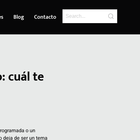
es
Blog
Contacto
 cuál te
 programada o un
o deja de ser un tema