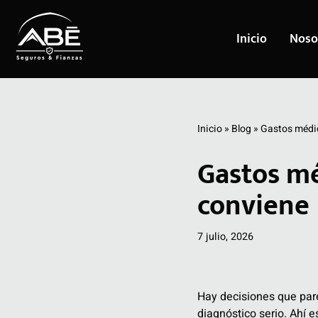
Inicio
Noso
Saltar
al
contenido
Inicio
»
Blog
»
Gastos médic
Gastos mé
conviene
7 julio, 2026
Hay decisiones que pare
diagnóstico serio. Ahí 