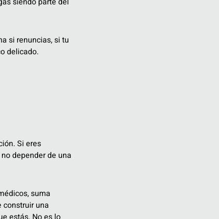
gas siendo parte del
 si renuncias, si tu
o delicado.
ión. Si eres
s no depender de una
, médicos, suma
 construir una
ue estás. No es lo