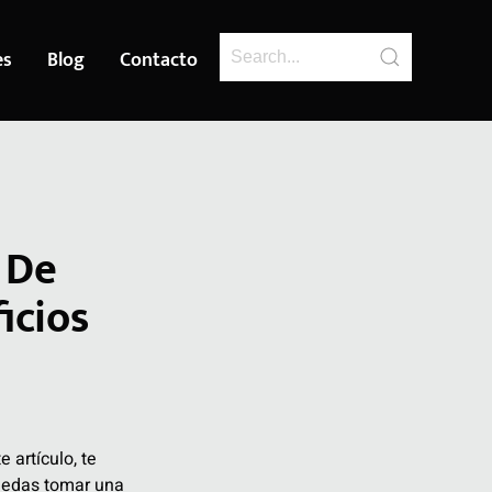
es
Blog
Contacto
 De
icios
e artículo, te
uedas tomar una