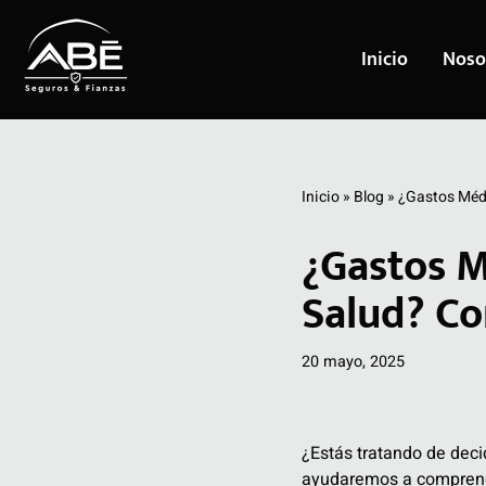
Inicio
Noso
Saltar
al
contenido
Inicio
»
Blog
»
¿Gastos Méd
¿Gastos 
Salud? Co
20 mayo, 2025
¿Estás tratando de deci
ayudaremos a comprende