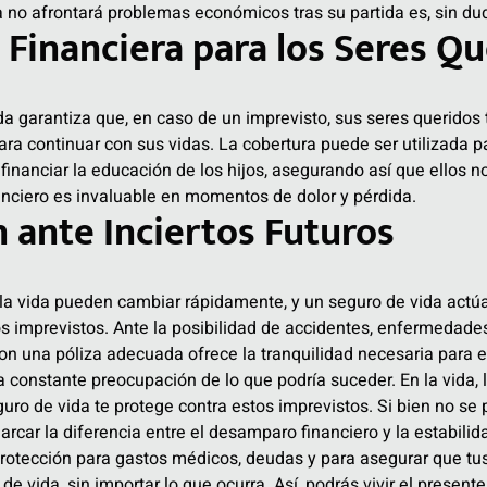
a no afrontará problemas económicos tras su partida es, sin dud
Financiera para los Seres Q
a garantiza que, en caso de un imprevisto, sus seres queridos 
ara continuar con sus vidas. La cobertura puede ser utilizada p
o financiar la educación de los hijos, asegurando así que ellos 
anciero es invaluable en momentos de dolor y pérdida.
 ante Inciertos Futuros
 la vida pueden cambiar rápidamente, y un seguro de vida act
s imprevistos. Ante la posibilidad de accidentes, enfermedades
con una póliza adecuada ofrece la tranquilidad necesaria para enf
la constante preocupación de lo que podría suceder. En la vida, 
guro de vida te protege contra estos imprevistos. Si bien no se 
rcar la diferencia entre el desamparo financiero y la estabili
protección para gastos médicos, deudas y para asegurar que tu
e vida, sin importar lo que ocurra. Así, podrás vivir el present