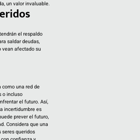
a, un valor invaluable.
ueridos
tendrán el respaldo
ara saldar deudas,
no vean afectado su
úa como una red de
 o incluso
rentar el futuro. Así,
la incertidumbre es
puede prever el futuro,
dad. Considera que una
s seres queridos
e con confianza y