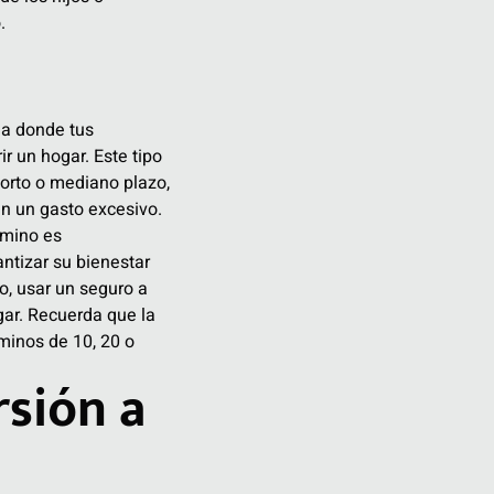
.
da donde tus
r un hogar. Este tipo
corto o mediano plazo,
in un gasto excesivo.
rmino es
ntizar su bienestar
o, usar un seguro a
ar. Recuerda que la
minos de 10, 20 o
rsión a