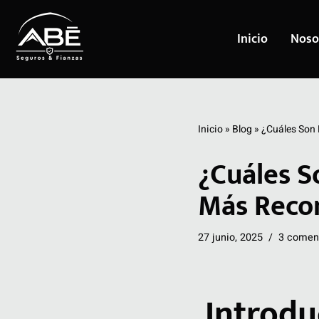
Inicio
Noso
Saltar
al
contenido
Inicio
»
Blog
»
¿Cuáles Son
¿Cuáles S
Más Rec
27 junio, 2025
3 comen
Introdu