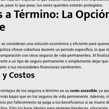
e, pase lo que pase, tus seres queridos estarán protegidos.
 a Término: La Opció
te
o
se consideran una solución económica y eficiente para quien
 póliza ofrece cobertura durante un periodo específico, lo que s
omparación con otros seguros de vida permanentes. Al finaliza
vertir a un tipo de seguro permanente o simplemente dejar que 
tarte a tus necesidades financieras cambiantes.
 y Costos
 ventajas de los seguros a término es su
costo accesible
, ya q
e más bajas que en los seguros de vida permanente. Además, o
ficio por fallecimiento se paga a los beneficiarios si se muere d
tivo. Esto los hace ideales para proteger hipotecas, educación 