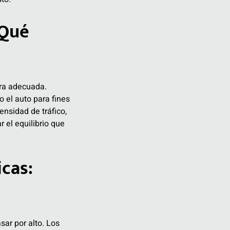
¿Qué
ura adecuada.
o el auto para fines
nsidad de tráfico,
 el equilibrio que
icas:
ar por alto. Los