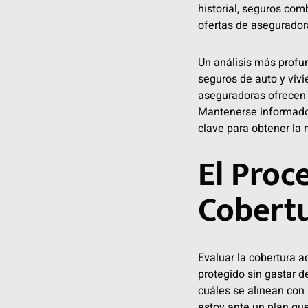
historial, seguros com
ofertas de asegurador
Un análisis más profun
seguros de auto y vivi
aseguradoras ofrecen 
Mantenerse informado 
clave para obtener la 
El Proc
Cobert
Evaluar la cobertura 
protegido sin gastar d
cuáles se alinean con 
estoy ante un plan qu