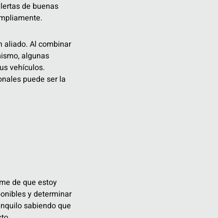
alertas de buenas
ampliamente.
n aliado. Al combinar
mismo, algunas
us vehículos.
onales puede ser la
rme de que estoy
ponibles y determinar
ranquilo sabiendo que
to.