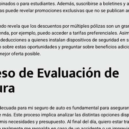
binados o para estudiantes. Además, suscribirse a boletines y 
as puede revelar promociones exclusivas que no se publican 
do revela que los descuentos por múltiples pólizas son un gra
enda, por ejemplo, puedo acceder a tarifas preferenciales. Asi
deducciones a quienes instalan dispositivos de seguridad en s
sobre estas oportunidades y preguntar sobre beneficios adici
mejor oferta posible.
eso de Evaluación de
ura
adecuada para mi seguro de auto es fundamental para asegura
e más. Este proceso implica analizar las distintas opciones dis
mis necesidades y presupuesto. Al final del día, quiero estar t
e realmente me respalda en caso de un accidente o un imprevis