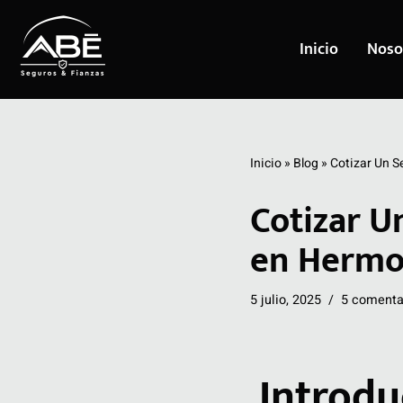
Inicio
Noso
Saltar
al
contenido
Inicio
»
Blog
»
Cotizar Un S
Cotizar U
en Hermos
5 julio, 2025
5 comenta
Introdu