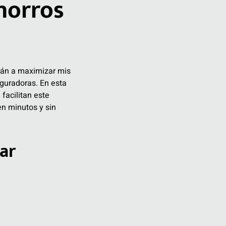
horros
rán a maximizar mis
eguradoras. En esta
facilitan este
en minutos y sin
ar