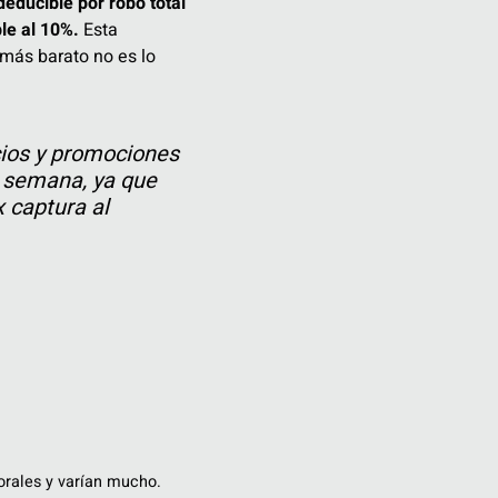
educible por robo total
le al 10%.
Esta
 más barato no es lo
cios y promociones
e semana, ya que
 captura al
rales y varían mucho.