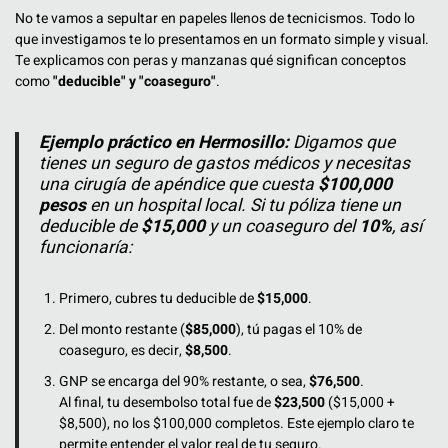
No te vamos a sepultar en papeles llenos de tecnicismos. Todo lo
que investigamos te lo presentamos en un formato simple y visual.
Te explicamos con peras y manzanas qué significan conceptos
como
"deducible" y "coaseguro"
.
Ejemplo práctico en Hermosillo:
Digamos que
tienes un seguro de gastos médicos y necesitas
una cirugía de apéndice que cuesta
$100,000
pesos
en un hospital local. Si tu póliza tiene un
deducible de
$15,000
y un coaseguro del
10%
, así
funcionaría:
Primero, cubres tu deducible de
$15,000
.
Del monto restante (
$85,000
), tú pagas el 10% de
coaseguro, es decir,
$8,500
.
GNP se encarga del 90% restante, o sea,
$76,500
.
Al final, tu desembolso total fue de
$23,500
($15,000 +
$8,500), no los $100,000 completos. Este ejemplo claro te
permite entender el valor real de tu seguro.